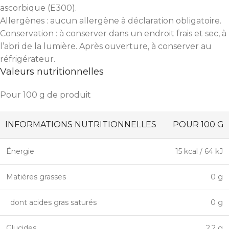
ascorbique (E300).
Allergènes : aucun allergène à déclaration obligatoire.
Conservation : à conserver dans un endroit frais et sec, à
l’abri de la lumière. Après ouverture, à conserver au
réfrigérateur.
Valeurs nutritionnelles
Pour 100 g de produit
INFORMATIONS NUTRITIONNELLES
POUR 100 G
Énergie
15 kcal / 64 kJ
Matières grasses
0 g
dont acides gras saturés
0 g
Glucides
2,2 g