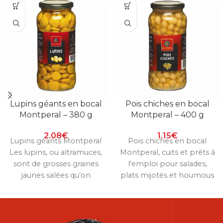
Lupins géants en bocal
Pois chiches en bocal
Montperal – 380 g
Montperal – 400 g
2.08
€
1.15
€
Lupins géants Montperal
Pois chiches en bocal
Les lupins, ou altramuces,
Montperal, cuits et prêts à
sont de grosses graines
l'emploi pour salades,
jaunes salées qu’on
plats mijotés et houmous
grignote à l’apéritif, très
maison. Bocal de 400 g.
appréciées sur