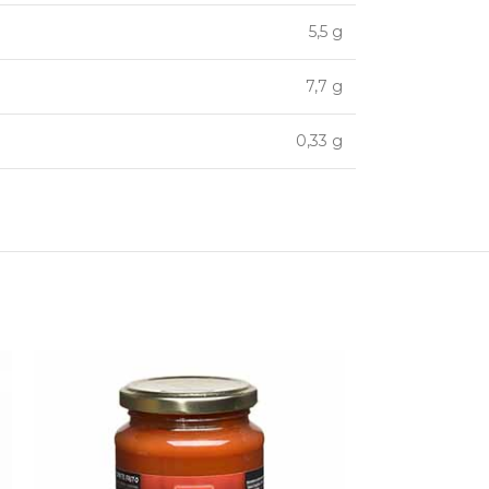
5,5 g
7,7 g
0,33 g