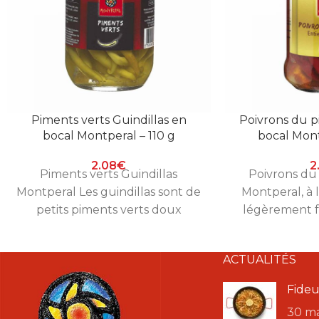
Piments verts Guindillas en
Poivrons du pi
bocal Montperal – 110 g
bocal Mont
2.08
€
2
Piments verts Guindillas
Poivrons du 
Montperal Les guindillas sont de
Montperal, à 
petits piments verts doux
légèrement f
marinés au vinaigre, un classique
farcir ou à ser
de l’apéritif à
de 
ACTUALITÉS
Fideu
30 m