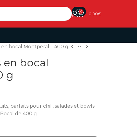
0
0.00
€
 en bocal Montperal – 400 g
 en bocal
0 g
ts, parfaits pour chili, salades et bowls.
 Bocal de 400 g.