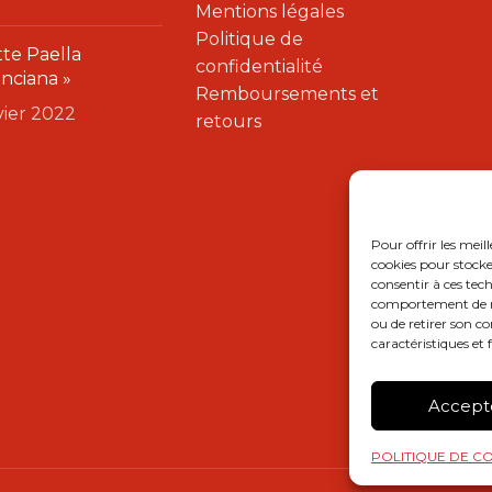
Mentions légales
Politique de
te Paella
confidentialité
enciana »
Remboursements et
nvier 2022
retours
Pour offrir les meil
cookies pour stocke
consentir à ces tec
comportement de nav
ou de retirer son c
caractéristiques et 
Accept
POLITIQUE DE CO