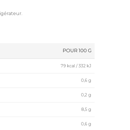
rigérateur.
POUR 100 G
79 kcal / 332 kJ
0,6 g
0,2 g
8,5 g
0,6 g