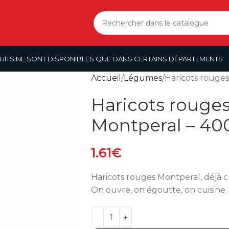
UITS NE SONT DISPONIBLES QUE DANS CERTAINS DÉPARTEMENTS
Accueil
Légumes
Haricots rouges
Haricots rouges
Montperal – 40
1.61
€
Haricots rouges Montperal, déjà cui
On ouvre, on égoutte, on cuisine.