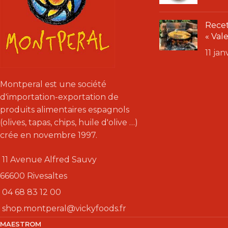
Recet
« Val
11 ja
Montperal est une société
d'importation-exportation de
produits alimentaires espagnols
(olives, tapas, chips, huile d'olive …)
crée en novembre 1997.
11 Avenue Alfred Sauvy
66600 Rivesaltes
04 68 83 12 00
shop.montperal@vickyfoods.fr
MAESTROM