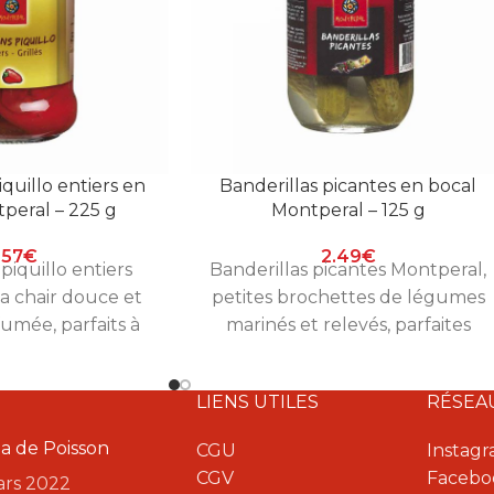
quillo entiers en
Banderillas picantes en bocal
peral – 225 g
Montperal – 125 g
.57
€
2.49
€
piquillo entiers
Banderillas picantes Montperal,
la chair douce et
petites brochettes de légumes
umée, parfaits à
marinés et relevés, parfaites
vir en tapas. Bocal
pour l'apéro à l'espagnole. Bocal
225 g.
de 125 g.
LIENS UTILES
RÉSEA
a de Poisson
CGU
Instag
CGV
Facebo
ars 2022