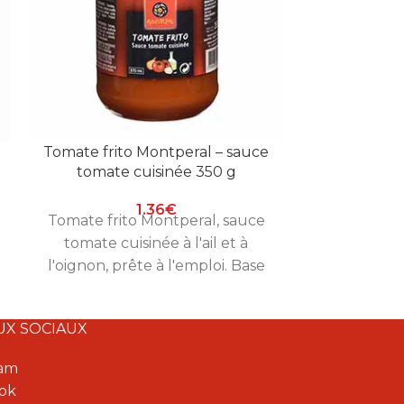
Tomate frito Montperal – sauce
Artichauts 
tomate cuisinée 350 g
Mont
1.36
€
Tomate frito Montperal, sauce
Artichauts 
tomate cuisinée à l'ail et à
Montperal, 
l'oignon, prête à l'emploi. Base
prêts à se
idéale pour pâtes, riz et plats
salade.
mijotés. Bocal de 350 g.
UX SOCIAUX
ram
ok