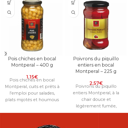
Pois chiches en bocal
Poivrons du piquillo
Montperal – 400 g
entiers en bocal
Montperal – 225 g
1.15
€
Pois chiches en bocal
2.57
€
Poivrons du piquillo
Montperal, cuits et prêts à
entiers Montperal, à la
l'emploi pour salades,
chair douce et
plats mijotés et houmous
légèrement fumée,
maison. Bocal de 400 g.
parfaits à farcir ou à servir
en tapas. Bocal de 225 g.