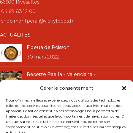
66600 Rivesaltes
04 68 83 12 00
shop.montperal@vickyfoods.fr
ACTUALITÉS
Fideua de Poisson
30 mars 2022
Recette Paella « Valenciana »
11 janvier 2022
Gérer le consentement
LIENS UTILES
Pour offrir les meilleures expériences, nous utilisons des technologies
telles que les cookies pour stocker et/ou accéder aux informations des
CGU
appareils. Le fait de consentir à ces technologies nous permettra de
traiter des données telles que le comportement de navigation ou les ID
CGV
uniques sur ce site. Le fait de ne pas consentir ou de retirer son
Mentions légales
consentement peut avoir un effet négatif sur certaines caractéristiques
et fonctions.