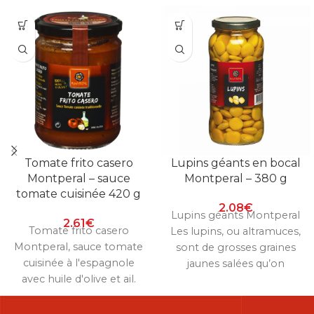
Tomate frito casero
Lupins géants en bocal
Montperal – sauce
Montperal – 380 g
tomate cuisinée 420 g
2.08
€
Lupins géants Montperal
2.61
€
Tomate frito casero
Les lupins, ou altramuces,
Montperal, sauce tomate
sont de grosses graines
cuisinée à l'espagnole
jaunes salées qu’on
avec huile d'olive et ail.
grignote à l’apéritif, très
Base idéale pour pâtes, riz
appréciées sur
et plats mijotés. Bocal de