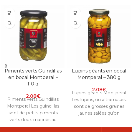
Piments verts Guindillas
Lupins géants en bocal
en bocal Montperal –
Montperal – 380 g
110 g
2.08
€
Lupins géants Montperal
2.08
€
Piments verts Guindillas
Les lupins, ou altramuces,
Montperal Les guindillas
sont de grosses graines
sont de petits piments
jaunes salées qu’on
verts doux marinés au
grignote à l’apéritif, très
vinaigre, un classique de
appréciées sur