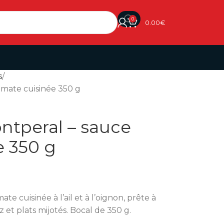
0
0.00
€
s
omate cuisinée 350 g
ntperal – sauce
e 350 g
e cuisinée à l’ail et à l’oignon, prête à
z et plats mijotés. Bocal de 350 g.