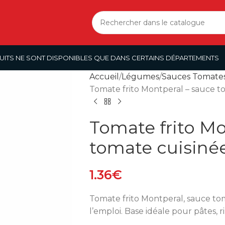
UITS NE SONT DISPONIBLES QUE DANS CERTAINS DÉPARTEMENTS
Accueil
Légumes
Sauces Tomate
Tomate frito Montperal – sauce t
Tomate frito Mo
tomate cuisiné
1.36
€
Tomate frito Montperal, sauce tomat
l’emploi. Base idéale pour pâtes, ri