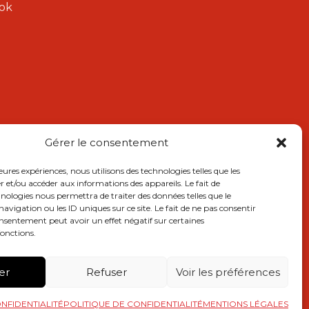
ok
Gérer le consentement
leures expériences, nous utilisons des technologies telles que les
r et/ou accéder aux informations des appareils. Le fait de
hnologies nous permettra de traiter des données telles que le
igation ou les ID uniques sur ce site. Le fait de ne pas consentir
onsentement peut avoir un effet négatif sur certaines
fonctions.
er
Refuser
Voir les préférences
NFIDENTIALITÉ
POLITIQUE DE CONFIDENTIALITÉ
MENTIONS LÉGALES