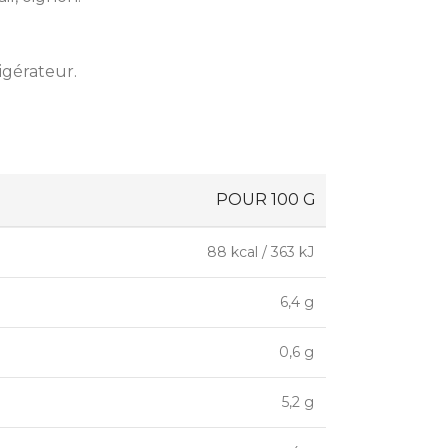
rigérateur.
POUR 100 G
88 kcal / 363 kJ
6,4 g
0,6 g
5,2 g