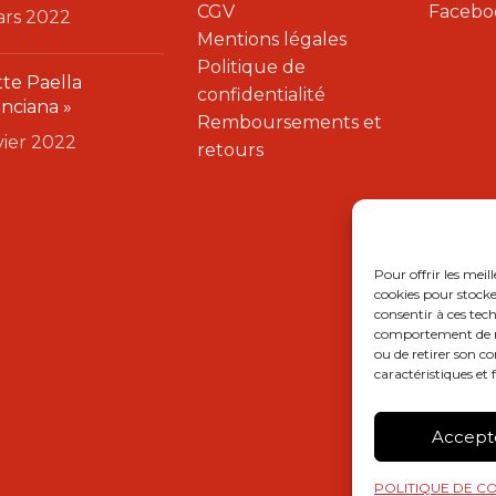
CGV
Facebo
ars 2022
Mentions légales
Politique de
te Paella
confidentialité
enciana »
Remboursements et
nvier 2022
retours
Pour offrir les meil
cookies pour stocke
consentir à ces tec
comportement de nav
ou de retirer son c
caractéristiques et 
Accept
POLITIQUE DE CO