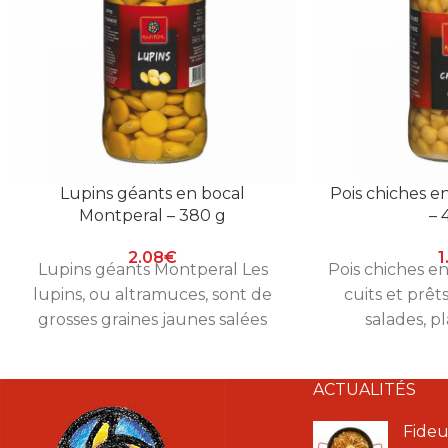
Lupins géants en bocal
Pois chiches e
Montperal – 380 g
– 
2.08
€
1
Lupins géants Montperal Les
Pois chiches e
lupins, ou altramuces, sont de
cuits et prêt
grosses graines jaunes salées
salades, pl
qu’on grignote à l’apéritif, très
houmous mais
appréciées sur
ACTUALITÉS
Fideu