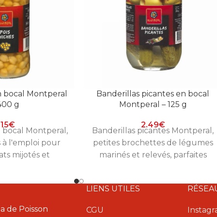
n bocal Montperal
Banderillas picantes en bocal
400 g
Montperal – 125 g
.15
€
2.49
€
n bocal Montperal,
Banderillas picantes Montperal,
s à l'emploi pour
petites brochettes de légumes
ats mijotés et
marinés et relevés, parfaites
on. Bocal de 400
pour l'apéro à l'espagnole. Bocal
g.
de 125 g.
LIENS UTILES
RÉSEA
a de Poisson
CGU
Instag