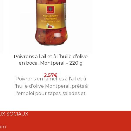
Poivrons à l’ail et à l’huile d’olive
Haricots
en bocal Montperal – 220 g
Mont
2.57
€
Poivrons en lamelles à l'ail et à
Haricots bl
l'huile d'olive Montperal, prêts à
cuits et fo
l'emploi pour tapas, salades et
plats mijoté
accompagnements. Bocal de
Boc
220 g.
UX SOCIAUX
ram