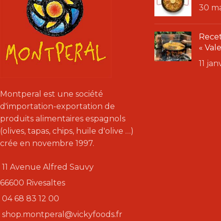
30 m
Recet
« Val
11 ja
Montperal est une société
d'importation-exportation de
produits alimentaires espagnols
(olives, tapas, chips, huile d'olive …)
crée en novembre 1997.
11 Avenue Alfred Sauvy
66600 Rivesaltes
04 68 83 12 00
shop.montperal@vickyfoods.fr