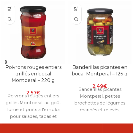
Poivrons rouges entiers
Banderillas picantes en
grillés en bocal
bocal Montperal – 125 g
Montperal – 220 g
2.49
€
Banderillas picantes
2.57
€
Poivrons rouges entiers
Montperal, petites
grillés Montperal, au goût
brochettes de légumes
fumé et prêts à l'emploi
marinés et relevés,
pour salades, tapas et
parfaites pour l'apéro à
plats chauds. Bocal de 220
l'espagnole. Bocal de 125
g.
g.