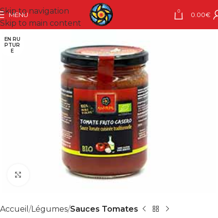
Skip to navigation
0
MENU
0.00
€
Skip to main content
EN RU
PTUR
E
Agrandir
Accueil
Légumes
Sauces Tomates