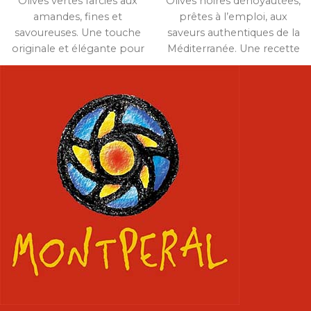
Olives vertes farcies aux
Olives noires dénoyautées,
amandes, fines et
prêtes à l’emploi, aux
savoureuses. Une touche
saveurs authentiques de la
originale et élégante pour
Méditerranée. Une recette
vos apéritifs ou vos plats.
simple et naturelle signée
Montperal.