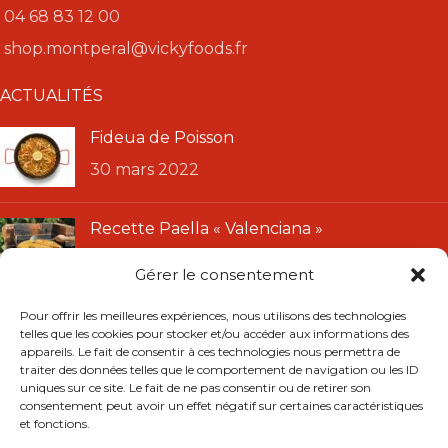
04 68 83 12 00
shop.montperal@vickyfoods.fr
ACTUALITÉS
Fideua de Poisson
30 mars 2022
Recette Paella « Valenciana »
11 janvier 2022
Gérer le consentement
LIENS UTILES
Pour offrir les meilleures expériences, nous utilisons des technologies
telles que les cookies pour stocker et/ou accéder aux informations des
CGU
appareils. Le fait de consentir à ces technologies nous permettra de
traiter des données telles que le comportement de navigation ou les ID
CGV
uniques sur ce site. Le fait de ne pas consentir ou de retirer son
Mentions légales
consentement peut avoir un effet négatif sur certaines caractéristiques
et fonctions.
Politique de confidentialité