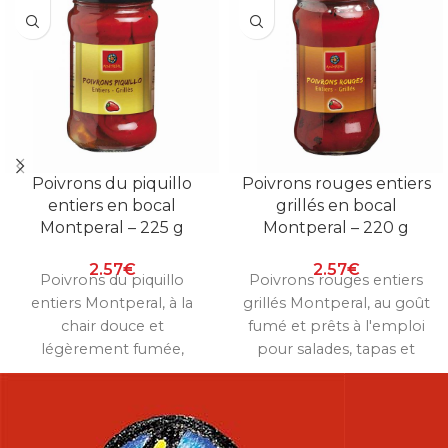
Poivrons du piquillo
Poivrons rouges entiers
entiers en bocal
grillés en bocal
Montperal – 225 g
Montperal – 220 g
2.57
€
2.57
€
Poivrons du piquillo
Poivrons rouges entiers
entiers Montperal, à la
grillés Montperal, au goût
chair douce et
fumé et prêts à l'emploi
légèrement fumée,
pour salades, tapas et
parfaits à farcir ou à servir
plats chauds. Bocal de 220
en tapas. Bocal de 225 g.
g.