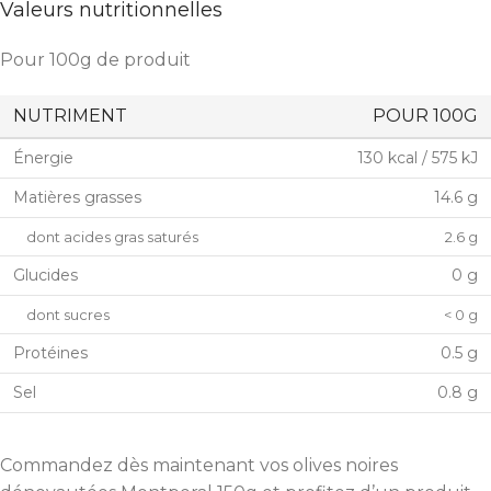
Valeurs nutritionnelles
Pour 100g de produit
NUTRIMENT
POUR 100G
Énergie
130 kcal / 575 kJ
Matières grasses
14.6 g
dont acides gras saturés
2.6 g
Glucides
0 g
dont sucres
< 0 g
Protéines
0.5 g
Sel
0.8 g
Commandez dès maintenant vos olives noires