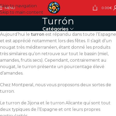
Skip to navigation
0
MENU
0.00
€
Skip to main content
Turrón
Catégories
Aujourd’hui le
turron
est répandu dans toute l’Espagne
et est apprécié notamment lors des fêtes. Il s’agit d’un
nougat très méditerranéen, étant donné les produits
très similaires qu’on retrouve sur tout le bassin (miel,
amandes, frutis secs). Cependant, contrairement au
nougat, le turron présente un pourcentage élevé
d’amandes.
Chez Montperal, nous vous proposons deux sortes de
turron.
Le turron de Jijona et le turron Alicante qui sont tout
deux typiques de l’Espagne et ont leurs propres
particularités.