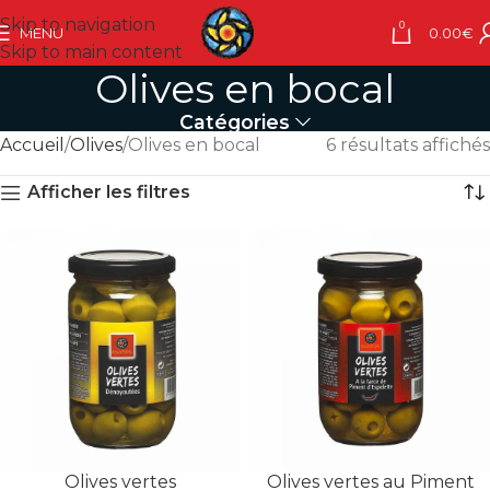
Skip to navigation
0
MENU
0.00
€
Skip to main content
Olives en bocal
Catégories
Accueil
Olives
Olives en bocal
6 résultats affichés
Afficher les filtres
Olives vertes
Olives vertes au Piment