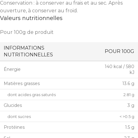
Conservation : à conserver au frais et au sec. Après
ouverture, à conserver au froid.
Valeurs nutritionnelles
Pour 100g de produit
INFORMATIONS
POUR 100G
NUTRITIONNELLES
140 kcal / 580
Énergie
kJ
Matières grasses
13.6 g
dont acides gras saturés
2.81 g
Glucides
3 g
dont sucres
< >0.5 g
Protéines
1.5 g