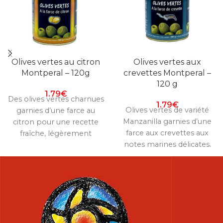
Olives vertes au citron
Olives vertes aux
Montperal – 120g
crevettes Montperal –
120 g
1.79
€
Des olives vertes charnues
1.79
€
Olives vertes de variété
garnies d’une farce au
Manzanilla garnies d’une
citron pour une recette
farce aux crevettes aux
fraîche, légèrement
notes marines délicates.
acidulée et résolument
Une recette Montperal
méditerranéenne. Une
expressive et équilibrée
création Montperal vive et
pour l’apéritif.
équilibrée.