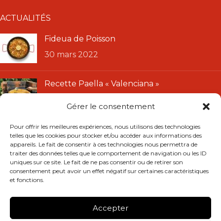
ACTUALITÉS
Fideua de Poisson
30 mars 2022
Recette Paella « Valenciana »
11 janvier 2022
Gérer le consentement
LIENS UTILES
Pour offrir les meilleures expériences, nous utilisons des technologies
telles que les cookies pour stocker et/ou accéder aux informations des
CGU
appareils. Le fait de consentir à ces technologies nous permettra de
traiter des données telles que le comportement de navigation ou les ID
CGV
uniques sur ce site. Le fait de ne pas consentir ou de retirer son
Mentions légales
consentement peut avoir un effet négatif sur certaines caractéristiques
et fonctions.
Politique de confidentialité
Remboursements et retours
Accepter
RÉSEAUX SOCIAUX