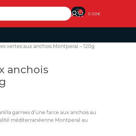
0
0.00
€
ves vertes aux anchois Montperal – 120g
ux anchois
0g
nilla garnies d’une farce aux anchois au
cialité méditerranéenne Montperal au