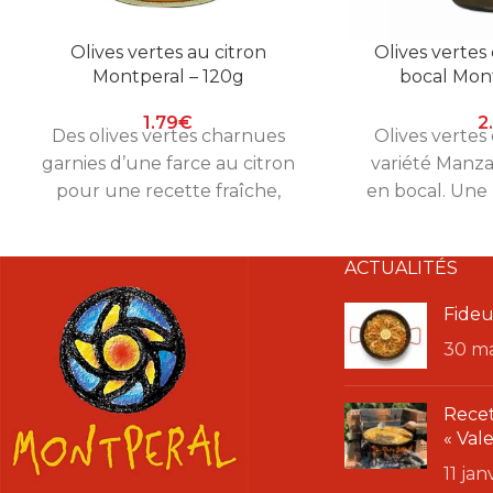
Olives vertes au citron
Olives verte
Montperal – 120g
bocal Mont
1.79
€
2
Des olives vertes charnues
Olives verte
garnies d’une farce au citron
variété Manza
pour une recette fraîche,
en bocal. Une 
légèrement acidulée et
naturelle Mo
résolument méditerranéenne.
l’e
ACTUALITÉS
Une création Montperal vive et
équilibrée.
Fideu
30 m
Recet
« Val
11 ja