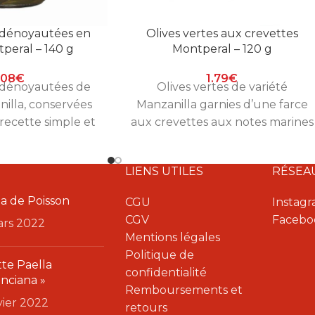
s dénoyautées en
Olives vertes aux crevettes
peral – 140 g
Montperal – 120 g
.08
€
1.79
€
s dénoyautées de
Olives vertes de variété
nilla, conservées
Manzanilla garnies d’une farce
recette simple et
aux crevettes aux notes marines
ntperal, prête à
délicates. Une recette Montperal
mploi.
expressive et équilibrée pour
LIENS UTILES
RÉSEA
l’apéritif.
a de Poisson
CGU
Instag
CGV
Facebo
ars 2022
Mentions légales
Politique de
te Paella
confidentialité
enciana »
Remboursements et
nvier 2022
retours