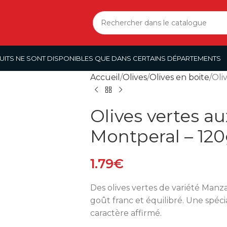
UITS NE SONT DISPONIBLES QUE DANS CERTAINS DÉPARTEMENTS
Accueil
Olives
Olives en boite
Oli
Olives vertes a
Montperal – 12
1.79
€
Des olives vertes de variété Manza
goût franc et équilibré. Une spé
caractère affirmé.