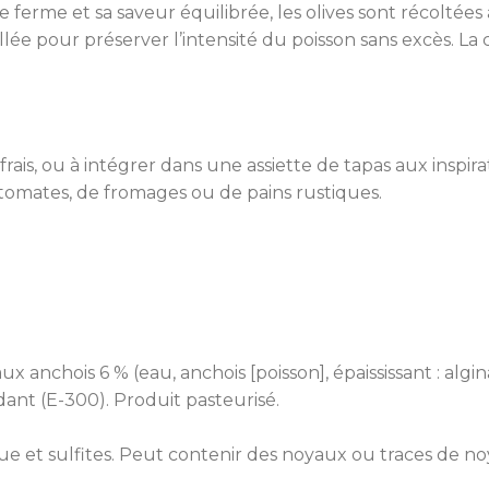
e ferme et sa saveur équilibrée, les olives sont récoltée
aillée pour préserver l’intensité du poisson sans excès.
rais, ou à intégrer dans une assiette de tapas aux inspi
 tomates, de fromages ou de pains rustiques.
aux anchois 6 % (eau, anchois [poisson], épaississant : alg
ydant (E-300). Produit pasteurisé.
oque et sulfites. Peut contenir des noyaux ou traces de n