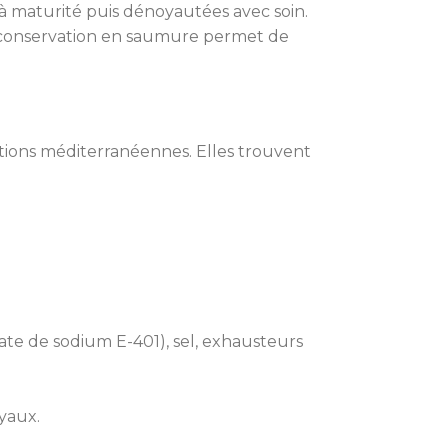
s à maturité puis dénoyautées avec soin.
 La conservation en saumure permet de
rations méditerranéennes. Elles trouvent
inate de sodium E-401), sel, exhausteurs
oyaux.