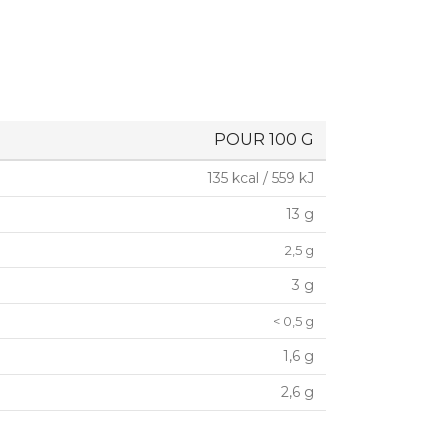
POUR 100 G
135 kcal / 559 kJ
13 g
2,5 g
3 g
< 0,5 g
1,6 g
2,6 g