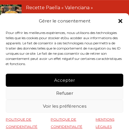
Recette Paella « Valenciana »
11 janvier 2022
Gérer le consentement
LIENS UTILES
Pour offrir les meilleures expériences, nous utilisons des technologies
telles que les cookies pour stocker et/ou accéder aux informations des
CGU
appareils. Le fait de consentir à ces technologies nous permettra de
traiter des données telles que le comportement de navigation ou les ID
CGV
uniques sur ce site. Le fait de ne pas consentir ou de retirer son
Mentions légales
consentement peut avoir un effet négatif sur certaines caractéristiques
et fonctions.
Politique de confidentialité
Remboursements et retours
Accepter
RÉSEAUX SOCIAUX
Refuser
Instagram
Facebook
Voir les préférences
MAESTROM
POLITIQUE DE
POLITIQUE DE
MENTIONS
CONFIDENTIALITÉ
CONFIDENTIALITÉ
LÉGALES