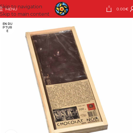
Skip to navigation
0
MENU
0.00
€
Skip to main content
EN RU
PTUR
E