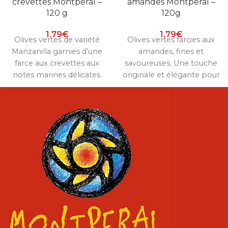
crevettes Montperal –
amandes Montperal –
120 g
120g
1.79
€
1.79
€
Olives vertes de variété
Olives vertes farcies aux
Manzanilla garnies d’une
amandes, fines et
farce aux crevettes aux
savoureuses. Une touche
notes marines délicates.
originale et élégante pour
Une recette Montperal
vos apéritifs ou vos plats.
expressive et équilibrée
pour l’apéritif.