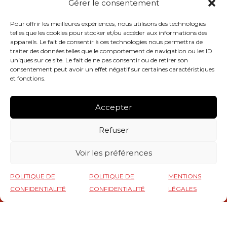
Gérer le consentement
Fideua de Poisson
Pour offrir les meilleures expériences, nous utilisons des technologies
30 mars 2022
telles que les cookies pour stocker et/ou accéder aux informations des
appareils. Le fait de consentir à ces technologies nous permettra de
traiter des données telles que le comportement de navigation ou les ID
Recette Paella « Valenciana »
uniques sur ce site. Le fait de ne pas consentir ou de retirer son
consentement peut avoir un effet négatif sur certaines caractéristiques
11 janvier 2022
et fonctions.
LIENS UTILES
Accepter
CGU
Refuser
CGV
Mentions légales
Voir les préférences
Politique de confidentialité
Remboursements et retours
POLITIQUE DE
POLITIQUE DE
MENTIONS
CONFIDENTIALITÉ
CONFIDENTIALITÉ
LÉGALES
RÉSEAUX SOCIAUX
Instagram