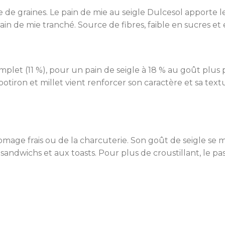
 de graines. Le pain de mie au seigle Dulcesol apporte l
pain de mie tranché. Source de fibres, faible en sucres et 
 complet (11 %), pour un pain de seigle à 18 % au goût plu
potiron et millet vient renforcer son caractère et sa text
fromage frais ou de la charcuterie. Son goût de seigle se
 sandwichs et aux toasts. Pour plus de croustillant, le p