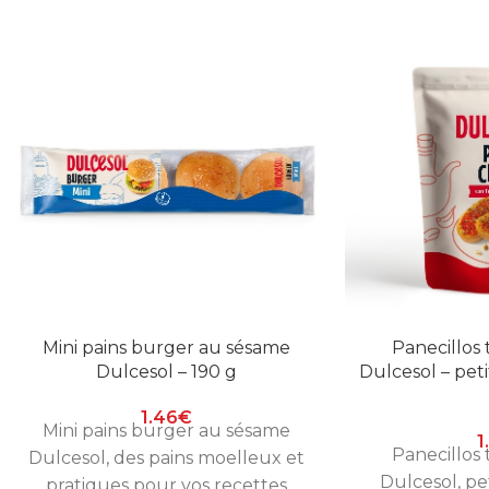
Mini pains burger au sésame
Panecillos
Dulcesol – 190 g
Dulcesol – petit
1.46
€
Mini pains burger au sésame
1
Panecillos
Dulcesol, des pains moelleux et
Dulcesol, pet
pratiques pour vos recettes