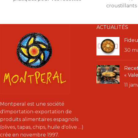
croustillants
maison.
l'origan, parf
Paquet
ACTUALITÉS
Fideu
30 m
Recet
« Val
11 ja
Montperal est une société
d'importation-exportation de
produits alimentaires espagnols
(olives, tapas, chips, huile d'olive …)
crée en novembre 1997.