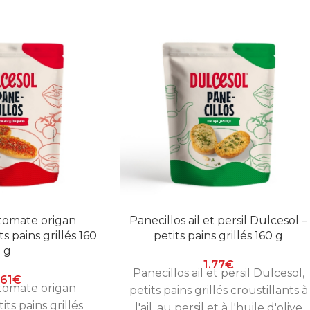
 tomate origan
Panecillos ail et persil Dulcesol –
s pains grillés 160
petits pains grillés 160 g
g
1.77
€
Panecillos ail et persil Dulcesol,
.61
€
 tomate origan
petits pains grillés croustillants à
its pains grillés
l'ail, au persil et à l'huile d'olive