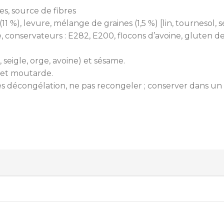
es, source de fibres
(11 %), levure, mélange de graines (1,5 %) [lin, tournesol, 
ée, conservateurs : E282, E200, flocons d’avoine, gluten de
seigle, orge, avoine) et sésame.
e et moutarde.
rès décongélation, ne pas recongeler ; conserver dans un