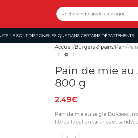
UITS NE SONT DISPONIBLES QUE DANS CERTAINS DÉPARTEMENTS
Accueil
Burgers & pains
Pain
Pain
Pain de mie au 
800 g
2.49
€
Pain de mie au seigle Dulcesol, mo
fibres. Idéal en tartines et sandwi