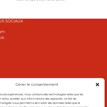
sandwichs, croque-monsieur et
tartine
goûters. 820 g.
UX SOCIAUX
ram
ok
Gérer le consentement
leures expériences, nous utilisons des technologies telles que les
r et/ou accéder aux informations des appareils. Le fait de
hnologies nous permettra de traiter des données telles que le