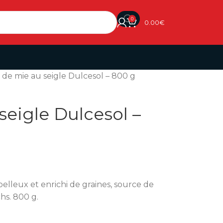
0
0.00
€
 de mie au seigle Dulcesol – 800 g
seigle Dulcesol –
elleux et enrichi de graines, source de
chs. 800 g.