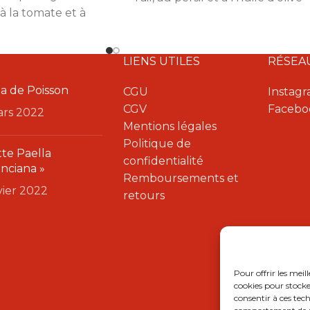
 à la tomate et à
vierge extra. Parfaits à l'apéritif.
aits à l'apéritif.
Paquet de 160 g.
 de 160 g.
LIENS UTILES
RÉSEA
a de Poisson
CGU
Instag
CGV
Facebo
ars 2022
Mentions légales
Politique de
te Paella
confidentialité
enciana »
Remboursements et
nvier 2022
retours
Pour offrir les meil
cookies pour stocke
consentir à ces tec