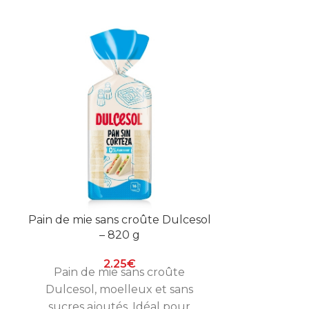
Pain de mie sans croûte Dulcesol
Pain de mie
– 820 g
2.25
€
Pain de mie sans croûte
Pain de mie
Dulcesol, moelleux et sans
59 % de bl
sucres ajoutés. Idéal pour
et riche e