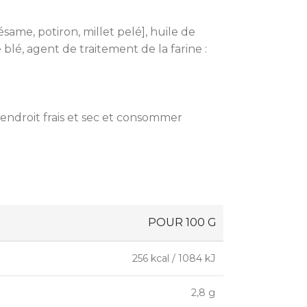
sésame, potiron, millet pelé], huile de
 blé, agent de traitement de la farine :
 endroit frais et sec et consommer
POUR 100 G
256 kcal / 1084 kJ
2,8 g