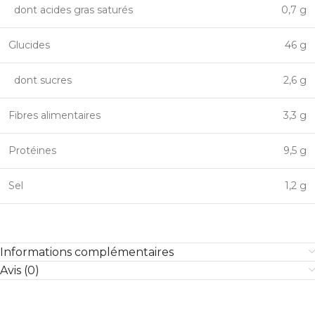
dont acides gras saturés
0,7 g
Glucides
46 g
dont sucres
2,6 g
Fibres alimentaires
3,3 g
Protéines
9,5 g
Sel
1,2 g
Informations complémentaires
Avis (0)