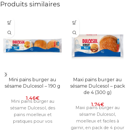
Produits similaires
Mini pains burger au
Maxi pains burger au
sésame Dulcesol – 190 g
sésame Dulcesol – pack
de 4 (300 g)
1.46
€
Mini pains burger au
1.74
€
Maxi pains burger au
sésame Dulcesol, des
sésame Dulcesol,
pains moelleux et
moelleux et faciles à
pratiques pour vos
garnir, en pack de 4 pour
recettes maison.